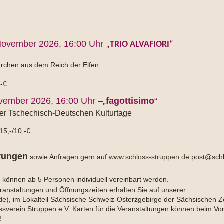
November 2026, 16:00 Uhr
„
TRIO ALVAFIORI
“
ärchen aus dem Reich der Elfen
,-€
vember 2026, 16:00 Uhr –„
fagottisimo
“
r Tschechisch-Deutschen Kulturtage
 15,-/10,-€
rungen
sowie Anfragen gern auf
www.schloss-struppen.de
post@schl
können ab 5 Personen individuell vereinbart werden.
ranstaltungen und Öffnungszeiten erhalten Sie auf unserer
.de), im Lokalteil Sächsische Schweiz-Osterzgebirge der Sächsischen Z
sverein Struppen e.V. Karten für die Veranstaltungen können beim Vor
!