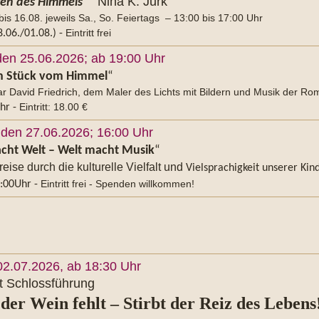
Nina K. Jurk
en des Himmels
“
bis 16.08. jeweils Sa., So. Feiertags – 13:00 bis 17:00 Uhr
Eintritt frei
8.06./01.08.) -
den 25.06.2026; ab 19:00 Uhr
n Stück vom Himmel
“
r David Friedrich, dem Maler des Lichts mit Bildern und Musik der Ro
Eintritt: 18.00 €
hr -
den 27.06.2026; 16:00 Uhr
cht Welt – Welt macht Musik
“
eise durch die kulturelle Vielfalt und
Vielsprachigkeit unserer Kin
Eintritt frei - Spenden willkommen!
5:00Uhr -
02.07.2026, ab 18
:30 Uhr
t Schlossführung
der Wein fehlt – Stirbt der Reiz des Lebens