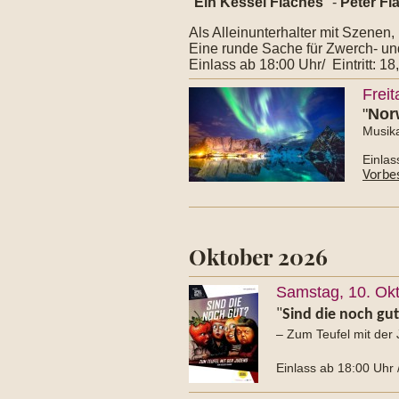
"
Ein Kessel Flaches
" -
Peter Fl
Als Alleinunterhalter mit Szenen,
Eine runde Sache für Zwerch- un
E
inlass ab 18:00 Uhr/ Eintritt: 18
Freit
"
Nor
Musika
Einlas
Vorbes
Oktober 2026
Samstag, 10. Okt
"
Sind die noch gu
– Zum Teufel mit der
Einlass ab 18:00 Uhr / 