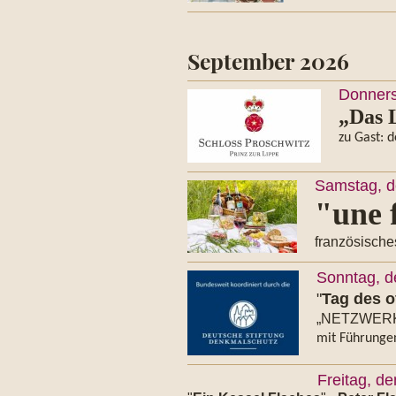
September 2026
Donners
„Das L
zu Gast: 
Samstag, d
"une 
französisch
Sonntag, d
"
Tag des 
„NETZWERKE:
mit Führungen
Freitag, d