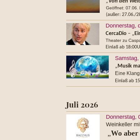
„
Von den Weit
Geöffnet: 07.06. 
(außer: 27.06./2
Donnerstag, 
CercaDio
– „
Ei
Theater zu Caspa
Einlaß ab 18:00U
Samstag, 
„
Musik ma
Eine Klangr
Einlaß ab 1
Juli 2026
Donnerstag, 
Weinkeller mi
„
Wo aber 