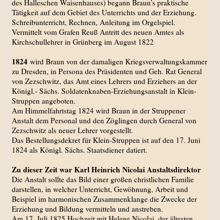
des Halleschen Waisenhauses) begann Braun’s praktische
Tätigkeit auf dem Gebiet des Unterrichts und der Erziehung.
Schreibunterricht, Rechnen, Anleitung im Orgelspiel.
Vermittelt vom Grafen Reuß Antritt des neuen Amtes als
Kirchschullehrer in Grünberg im August 1822
1824
wird Braun von der damaligen Kriegsverwaltungskammer
zu Dresden, in Persona des Präsidenten und Geh. Rat General
von Zezschwitz, das Amt eines Lehrers und Erziehers an der
Königl.- Sächs. Soldatenknaben-Erziehungsanstalt in Klein-
Struppen angeboten.
Am Himmelfahrtstag 1824 wird Braun in der Struppener
Anstalt dem Personal und den Zöglingen durch General von
Zezschwitz als neuer Lehrer vorgestellt.
Das Bestellungsdekret für Klein-Struppen ist auf den 17. Juni
1824 als Königl. Sächs. Staatsdiener datiert.
Zu dieser Zeit war Karl Heinrich Nicolai Anstaltsdirektor
Die Anstalt sollte das Bild einer großen christlichen Familie
darstellen, in welcher Unterricht, Gewöhnung, Arbeit und
Beispiel im harmonischen Zusammenklange die Zwecke der
Erziehung und Bildung vermitteln und anstreben.
Am 17. Juli 1825 Hochzeit mit Helene Nicolai, der ältesten