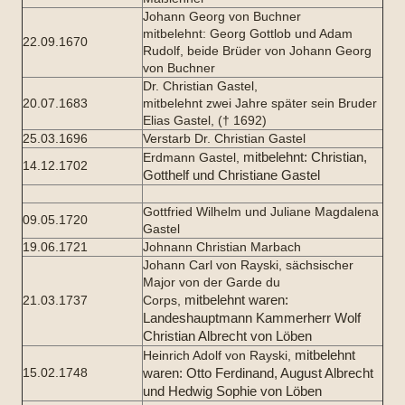
Johann Georg von Buchner
mitbelehnt: Georg Gottlob und Adam
22.09.1670
Rudolf, beide Brüder von Johann Georg
von Buchner
Dr. Christian Gastel,
20.07.1683
mitbelehnt zwei Jahre später sein Bruder
Elias Gastel, († 1692)
25.03.1696
Verstarb Dr. Christian Gastel
mitbelehnt:
Christian,
Erdmann Gastel,
14.12.1702
Gotthelf und Christiane Gastel
Gottfried Wilhelm und Juliane Magdalena
09.05.1720
Gastel
19.06.1721
Johnann Christian Marbach
Johann Carl von Rayski, sächsischer
Major von der Garde du
mitbelehnt
waren:
21.03.1737
Corps,
Landeshauptmann Kammerherr Wolf
Christian Albrecht von Löben
mitbelehnt
Heinrich Adolf von Rayski,
15.02.1748
waren:
Otto Ferdinand, August Albrecht
und Hedwig Sophie von Löben