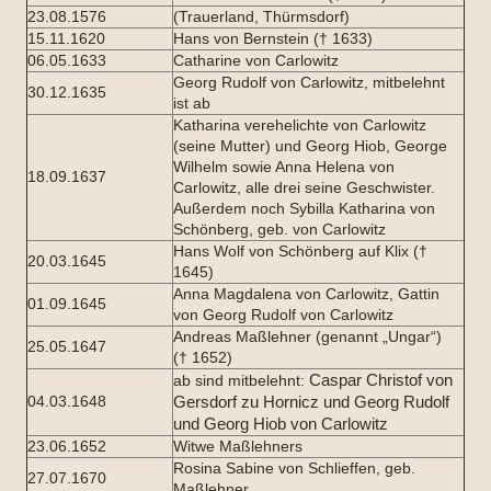
23.08.1576
(Trauerland, Thürmsdorf)
15.11.1620
Hans von Bernstein († 1633)
06.05.1633
Catharine von Carlowitz
Georg Rudolf von Carlowitz, mitbelehnt
30.12.1635
ist ab
Katharina verehelichte von Carlowitz
(seine Mutter) und Georg Hiob, George
Wilhelm sowie Anna Helena von
18.09.1637
Carlowitz, alle drei seine Geschwister.
Außerdem noch Sybilla Katharina von
Schönberg, geb. von Carlowitz
Hans Wolf von Schönberg auf Klix (†
20.03.1645
1645)
Anna Magdalena von Carlowitz, Gattin
01.09.1645
von Georg Rudolf von Carlowitz
Andreas Maßlehner (genannt „Ungar“)
25.05.1647
(† 1652)
Caspar Christof von
ab sind mitbelehnt:
04.03.1648
Gersdorf zu Hornicz und Georg Rudolf
und Georg Hiob von Carlowitz
23.06.1652
Witwe Maßlehners
Rosina Sabine von Schlieffen, geb.
27.07.1670
Maßlehner