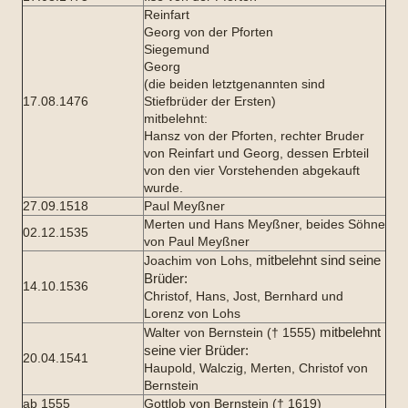
Reinfart
Georg von der Pforten
Siegemund
Georg
(die beiden letztgenannten sind
17.08.1476
Stiefbrüder der Ersten)
mitbelehnt:
Hansz von der Pforten, rechter Bruder
von Reinfart und Georg, dessen Erbteil
von den vier Vorstehenden abgekauft
wurde.
27.09.1518
Paul Meyßner
Merten und Hans Meyßner, beides Söhne
02.12.1535
von Paul Meyßner
mitbelehnt sind seine
Joachim von Lohs,
Brüder:
14.10.1536
Christof, Hans, Jost, Bernhard und
Lorenz von Lohs
mitbelehnt
Walter von Bernstein († 1555)
seine vier Brüder:
20.04.1541
Haupold, Walczig, Merten, Christof von
Bernstein
ab 1555
Gottlob von Bernstein († 1619)