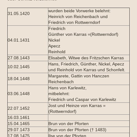
wurden beide Vorwerke belehnt:
31.05.1420
Heinrich von Reichenbach und
Friedrich von Rottwerndorf
Friedrich
Günther von Karras =(Rottwerndorf)
04.01.1431
Nickel
Apecz
Reinhold
27.08.1443
Elisabeth, Witwe des Fritzschen Karras
Hans, Friedrich, Günther, Nickel, Apecz
10.02.1445
und Reinhold von Karras und Schonfelt.
Margarete, Gattin von Hanczen
18.04.1448
Reichenbach
Hans von Karlewitz,
03.06.1448
mitbelehnt:
Friedrich und Caspar von Karlewitz
Jost und Heinze von Karras =
22.07.1452
(Rottwerndorf)
16.03.1461
15.04.1465
Brun von der Pforten
29.07.1473
Brun von der Pforten († 1483)
17.08.1475
Ilse von der Pforten